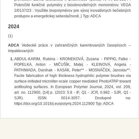
Pokročilé funkčné polyméry z bioobnoviteľných monomérov. VEGA
2/0137/23 : Využitie biopolymérov pre vývoj inovatívnych liečebných
postupov a energetickej sebestačnosti..) Typ: ADCA
2024
(1)
ADCA
Vedecké práce v zahraničných karentovaných časopisoch –
impaktovaných
ABDUL-KARIM, Rubina - KRONEKOVÁ, Zuzana - PIPPIG, Falko -
POPELKA, Anton - MIČUŠÍK, Matej - KLEINOVÁ, Angela -
PATHIWADA, Darshak - KASÁK, Peter** - MOSNÁČEK, Jaroslav**.
Facile fabrication of high thickness hydrophilic polymer brushes via
surface-initiated microliter-scale copper mediated PhotoATRP toward
antifouling surfaces. In European Polymer Journal, 2024, vol. 209,
art. no. 112900, [14] p. (2023: 5.8 - IF, Q1 - JCR, 0.982 - SJR, Q1 -
SJR). ISSN 0014-3057. Dostupné na:
https://doi.org/10.1016/j.eurpolymj.2024.112900 Typ: ADCA