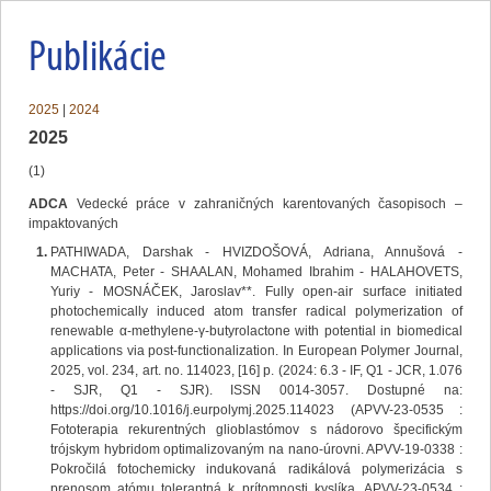
Publikácie
2025
|
2024
2025
(1)
ADCA
Vedecké práce v zahraničných karentovaných časopisoch –
impaktovaných
PATHIWADA, Darshak - HVIZDOŠOVÁ, Adriana, Annušová -
MACHATA, Peter - SHAALAN, Mohamed Ibrahim - HALAHOVETS,
Yuriy - MOSNÁČEK, Jaroslav**. Fully open-air surface initiated
photochemically induced atom transfer radical polymerization of
renewable α-methylene-γ-butyrolactone with potential in biomedical
applications via post-functionalization. In European Polymer Journal,
2025, vol. 234, art. no. 114023, [16] p. (2024: 6.3 - IF, Q1 - JCR, 1.076
- SJR, Q1 - SJR). ISSN 0014-3057. Dostupné na:
https://doi.org/10.1016/j.eurpolymj.2025.114023 (APVV-23-0535 :
Fototerapia rekurentných glioblastómov s nádorovo špecifickým
trójskym hybridom optimalizovaným na nano-úrovni. APVV-19-0338 :
Pokročilá fotochemicky indukovaná radikálová polymerizácia s
prenosom atómu tolerantná k prítomnosti kyslíka. APVV-23-0534 :