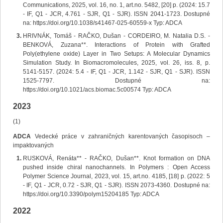
Communications, 2025, vol. 16, no. 1, art.no. 5482, [20] p. (2024: 15.7
- IF, Q1 - JCR, 4.761 - SJR, Q1 - SJR). ISSN 2041-1723. Dostupné
na: https://doi.org/10.1038/s41467-025-60559-x Typ: ADCA
HRIVNÁK, Tomáš - RAČKO, Dušan - CORDEIRO, M. Natalia D.S. -
BENKOVÁ, Zuzana**. Interactions of Protein with Grafted
Poly(ethylene oxide) Layer in Two Setups: A Molecular Dynamics
Simulation Study. In Biomacromolecules, 2025, vol. 26, iss. 8, p.
5141-5157. (2024: 5.4 - IF, Q1 - JCR, 1.142 - SJR, Q1 - SJR). ISSN
1525-7797. Dostupné na:
https://doi.org/10.1021/acs.biomac.5c00574 Typ: ADCA
2023
(1)
ADCA
Vedecké práce v zahraničných karentovaných časopisoch –
impaktovaných
RUSKOVÁ, Renáta** - RAČKO, Dušan**. Knot formation on DNA
pushed inside chiral nanochannels. In Polymers : Open Access
Polymer Science Journal, 2023, vol. 15, art.no. 4185, [18] p. (2022: 5
- IF, Q1 - JCR, 0.72 - SJR, Q1 - SJR). ISSN 2073-4360. Dostupné na:
https://doi.org/10.3390/polym15204185 Typ: ADCA
2022