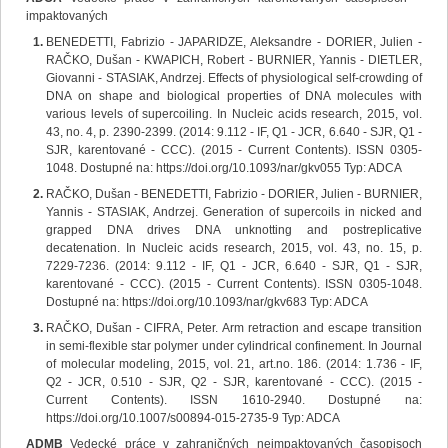
impaktovaných
BENEDETTI, Fabrizio - JAPARIDZE, Aleksandre - DORIER, Julien -
RAČKO, Dušan - KWAPICH, Robert - BURNIER, Yannis - DIETLER,
Giovanni - STASIAK, Andrzej. Effects of physiological self-crowding of
DNA on shape and biological properties of DNA molecules with
various levels of supercoiling. In Nucleic acids research, 2015, vol.
43, no. 4, p. 2390-2399. (2014: 9.112 - IF, Q1 - JCR, 6.640 - SJR, Q1 -
SJR, karentované - CCC). (2015 - Current Contents). ISSN 0305-
1048. Dostupné na: https://doi.org/10.1093/nar/gkv055 Typ: ADCA
RAČKO, Dušan - BENEDETTI, Fabrizio - DORIER, Julien - BURNIER,
Yannis - STASIAK, Andrzej. Generation of supercoils in nicked and
grapped DNA drives DNA unknotting and postreplicative
decatenation. In Nucleic acids research, 2015, vol. 43, no. 15, p.
7229-7236. (2014: 9.112 - IF, Q1 - JCR, 6.640 - SJR, Q1 - SJR,
karentované - CCC). (2015 - Current Contents). ISSN 0305-1048.
Dostupné na: https://doi.org/10.1093/nar/gkv683 Typ: ADCA
RAČKO, Dušan - CIFRA, Peter. Arm retraction and escape transition
in semi-flexible star polymer under cylindrical confinement. In Journal
of molecular modeling, 2015, vol. 21, art.no. 186. (2014: 1.736 - IF,
Q2 - JCR, 0.510 - SJR, Q2 - SJR, karentované - CCC). (2015 -
Current Contents). ISSN 1610-2940. Dostupné na:
https://doi.org/10.1007/s00894-015-2735-9 Typ: ADCA
ADMB
Vedecké práce v zahraničných neimpaktovaných časopisoch