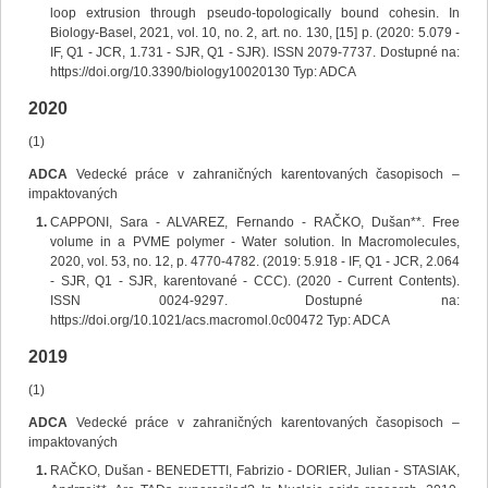
loop extrusion through pseudo-topologically bound cohesin. In
Biology-Basel, 2021, vol. 10, no. 2, art. no. 130, [15] p. (2020: 5.079 -
IF, Q1 - JCR, 1.731 - SJR, Q1 - SJR). ISSN 2079-7737. Dostupné na:
https://doi.org/10.3390/biology10020130 Typ: ADCA
2020
(1)
ADCA
Vedecké práce v zahraničných karentovaných časopisoch –
impaktovaných
CAPPONI, Sara - ALVAREZ, Fernando - RAČKO, Dušan**. Free
volume in a PVME polymer - Water solution. In Macromolecules,
2020, vol. 53, no. 12, p. 4770-4782. (2019: 5.918 - IF, Q1 - JCR, 2.064
- SJR, Q1 - SJR, karentované - CCC). (2020 - Current Contents).
ISSN 0024-9297. Dostupné na:
https://doi.org/10.1021/acs.macromol.0c00472 Typ: ADCA
2019
(1)
ADCA
Vedecké práce v zahraničných karentovaných časopisoch –
impaktovaných
RAČKO, Dušan - BENEDETTI, Fabrizio - DORIER, Julian - STASIAK,