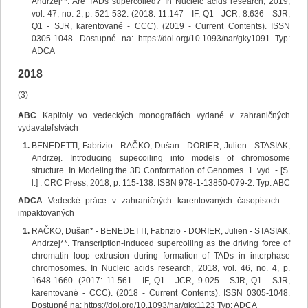
Andrzej**. Are TADs supercoiled? In Nucleic acids research, 2019,
vol. 47, no. 2, p. 521-532. (2018: 11.147 - IF, Q1 - JCR, 8.636 - SJR,
Q1 - SJR, karentované - CCC). (2019 - Current Contents). ISSN
0305-1048. Dostupné na: https://doi.org/10.1093/nar/gky1091 Typ:
ADCA
2018
(3)
ABC
Kapitoly vo vedeckých monografiách vydané v zahraničných
vydavateľstvách
BENEDETTI, Fabrizio - RAČKO, Dušan - DORIER, Julien - STASIAK,
Andrzej. Introducing supecoiling into models of chromosome
structure. In Modeling the 3D Conformation of Genomes. 1. vyd. - [S.
l.] : CRC Press, 2018, p. 115-138. ISBN 978-1-13850-079-2. Typ: ABC
ADCA
Vedecké práce v zahraničných karentovaných časopisoch –
impaktovaných
RAČKO, Dušan* - BENEDETTI, Fabrizio - DORIER, Julien - STASIAK,
Andrzej**. Transcription-induced supercoiling as the driving force of
chromatin loop extrusion during formation of TADs in interphase
chromosomes. In Nucleic acids research, 2018, vol. 46, no. 4, p.
1648-1660. (2017: 11.561 - IF, Q1 - JCR, 9.025 - SJR, Q1 - SJR,
karentované - CCC). (2018 - Current Contents). ISSN 0305-1048.
Dostupné na: https://doi.org/10.1093/nar/gkx1123 Typ: ADCA