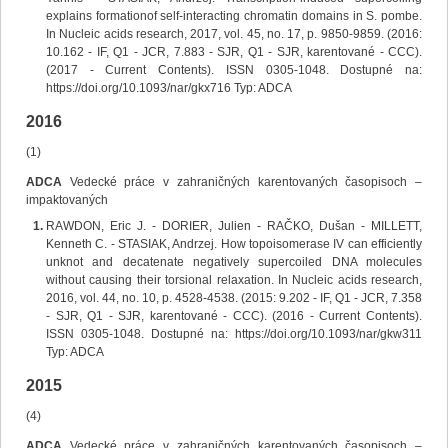
explains formationof self-interacting chromatin domains in S. pombe.
In Nucleic acids research, 2017, vol. 45, no. 17, p. 9850-9859. (2016:
10.162 - IF, Q1 - JCR, 7.883 - SJR, Q1 - SJR, karentované - CCC).
(2017 - Current Contents). ISSN 0305-1048. Dostupné na:
https://doi.org/10.1093/nar/gkx716 Typ: ADCA
2016
(1)
ADCA
Vedecké práce v zahraničných karentovaných časopisoch –
impaktovaných
RAWDON, Eric J. - DORIER, Julien - RAČKO, Dušan - MILLETT,
Kenneth C. - STASIAK, Andrzej. How topoisomerase IV can efficiently
unknot and decatenate negatively supercoiled DNA molecules
without causing their torsional relaxation. In Nucleic acids research,
2016, vol. 44, no. 10, p. 4528-4538. (2015: 9.202 - IF, Q1 - JCR, 7.358
- SJR, Q1 - SJR, karentované - CCC). (2016 - Current Contents).
ISSN 0305-1048. Dostupné na: https://doi.org/10.1093/nar/gkw311
Typ: ADCA
2015
(4)
ADCA
Vedecké práce v zahraničných karentovaných časopisoch –