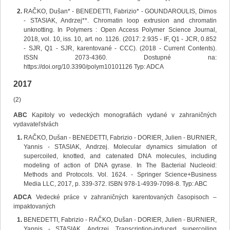
RAČKO, Dušan* - BENEDETTI, Fabrizio* - GOUNDAROULIS, Dimos
- STASIAK, Andrzej**. Chromatin loop extrusion and chromatin
unknotting. In Polymers : Open Access Polymer Science Journal,
2018, vol. 10, iss. 10, art. no. 1126. (2017: 2.935 - IF, Q1 - JCR, 0.852
- SJR, Q1 - SJR, karentované - CCC). (2018 - Current Contents).
ISSN 2073-4360. Dostupné na:
https://doi.org/10.3390/polym10101126 Typ: ADCA
2017
(2)
ABC
Kapitoly vo vedeckých monografiách vydané v zahraničných
vydavateľstvách
RAČKO, Dušan - BENEDETTI, Fabrizio - DORIER, Julien - BURNIER,
Yannis - STASIAK, Andrzej. Molecular dynamics simulation of
supercoiled, knotted, and catenated DNA molecules, including
modeling of action of DNA gyrase. In The Bacterial Nucleoid:
Methods and Protocols. Vol. 1624. - Springer Science+Business
Media LLC, 2017, p. 339-372. ISBN 978-1-4939-7098-8. Typ: ABC
ADCA
Vedecké práce v zahraničných karentovaných časopisoch –
impaktovaných
BENEDETTI, Fabrizio - RAČKO, Dušan - DORIER, Julien - BURNIER,
Yannis - STASIAK, Andrzej. Transcription-induced supercoiling