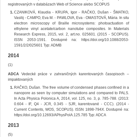
registrovaných v databázach Web of Science alebo SCOPUS
CZANIKOVÁ, Klaudia - KRUPA, Igor - RAČKO, Dušan - ŠMATKO,
Vasilij - CAMPO, Eva M. - PAWLOVA, Eva - OMASTOVÁ, Mária. In situ
electron microscopy of Braille microsystems: photoactuation of
ethylene vinyl acetate/carbon nanotube composites. In Materials
Research Express, 2015, vol. 2, art.no. 025601. (2015 - SCOPUS).
ISSN 2053-1591. Dostupné na: https://doi.org/10.1088/2053-
1591/2/2/025601 Typ: ADMB
2014
(1)
ADCA
Vedecké práce v zahraničných karentovaných časopisoch –
impaktovaných
RAČKO, Dušan. The free volume of condensed phases confined in a
nanopore as seen by computer simulations and compared to PALS.
In Acta Physica Polonica A, 2014, vol. 125, no. 3, p. 785-788. (2013:
0.604 - IF, Q4 - JCR, 0.345 - SJR, karentované - CCC). (2014 -
Current Contents, WOS, SCOPUS). ISSN 1898-794X. Dostupné na:
https://doi.org/10.12693/APhysPolA.125.785 Typ: ADCA
2013
(5)