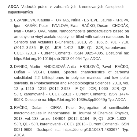
ADCA
Vedecké práce v zahraničných karentovaných časopisoch –
impaktovaných
CZANIKOVÁ, Klaudia - TORRAS, Núria - ESTEVE, Jaume - KRUPA,
Igor - KASÁK, Peter - PAVLOVA, Ewa - RAČKO, Dušan - CHODÁK,
Ivan - OMASTOVÁ, Mária. Nanocomposite photoactuators based on
an ethylene vinyl acetate copolymer filled with carbon nanotubes. In
Sensors and Actuators B-Chemical, 2013, vol. 186, p. 701 - 710.
(2012: 3.535 - IF, Q1 - JCR, 1.412 - SJR, Q1 - SJR, karentované -
CCC). (2013 - Current Contents). ISSN 0925-4005. Dostupné na:
https://doi.org/10.1016/j.snb.2013.06.054 Typ: ADCA
DANKO, Martin - ANDICSOVÁ, Anita - HRDLOVIČ, Pavol - RAČKO,
Dušan - VÉGH, Daniel. Spectral characteristics of carbonyl
substituted 2,2´-bithiophenes in polymer matrices and low polar
solvents. In Photochemical and Photobiological Sciences, 2013, vol.
12, p. 1210 - 1219. (2012: 2.923 - IF, Q2 - JCR, 1.060 - SJR, Q2 -
SJR, karentované - CCC). (2013 - Current Contents). ISSN 1474-
905X. Dostupné na: https://doi.org/10.1039/c3pp50049g Typ: ADCA
RAČKO, Dušan - CIFRA, Peter. Segregation of semiflexible
macromolecules in nanochannel. In Journal of Chemical Physics,
2013, vol. 138, art.no. 184904. (2012: 3.164 - IF, Q1 - JCR, 1.832 -
SJR, Q1 - SJR, karentované - CCC). (2013 - Current Contents). ISSN
0021-9606. Dostupné na: https://doi.org/10.1063/1.4803674 Typ:
ADCA