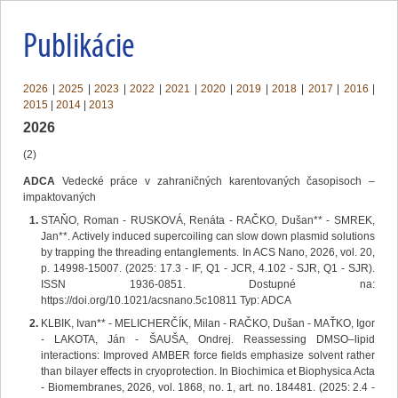
Publikácie
2026
|
2025
|
2023
|
2022
|
2021
|
2020
|
2019
|
2018
|
2017
|
2016
|
2015
|
2014
|
2013
2026
(2)
ADCA
Vedecké práce v zahraničných karentovaných časopisoch –
impaktovaných
STAŇO, Roman - RUSKOVÁ, Renáta - RAČKO, Dušan** - SMREK,
Jan**. Actively induced supercoiling can slow down plasmid solutions
by trapping the threading entanglements. In ACS Nano, 2026, vol. 20,
p. 14998-15007. (2025: 17.3 - IF, Q1 - JCR, 4.102 - SJR, Q1 - SJR).
ISSN 1936-0851. Dostupné na:
https://doi.org/10.1021/acsnano.5c10811 Typ: ADCA
KLBIK, Ivan** - MELICHERČÍK, Milan - RAČKO, Dušan - MAŤKO, Igor
- LAKOTA, Ján - ŠAUŠA, Ondrej. Reassessing DMSO–lipid
interactions: Improved AMBER force fields emphasize solvent rather
than bilayer effects in cryoprotection. In Biochimica et Biophysica Acta
- Biomembranes, 2026, vol. 1868, no. 1, art. no. 184481. (2025: 2.4 -