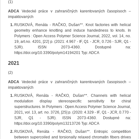
(1)
ADCA
Vedecké práce v zahraničných karentovaných časopisoch –
impaktovaných
RUSKOVÁ, Renáta - RAČKO, Dušan**. Knot factories with helical
geometry enhance knotting and induce handedness to knots. In
Polymers : Open Access Polymer Science Journal, 2022, vol. 14, no.
19, art.no. 4201, [22] p. (2021: 4.967 - IF, Q1 - JCR, 0.726 - SJR, Q1 -
SJR). ISSN 2073-4360. Dostupné na:
https://doi.org/10.3390/polym14194201 Typ: ADCA
2021
(2)
ADCA
Vedecké práce v zahraničných karentovaných časopisoch –
impaktovaných
RUSKOVÁ, Renáta - RAČKO, Dušan**. Channels with helical
modulation display stereospecific sensitivity for chiral
superstructures. In Polymers : Open Access Polymer Science Journal,
2021, vol. 13, art. no. 3726, [25] p. (2020: 4.329 - IF, Q1 - JCR, 0.770 -
SJR, Q1 - SJR). ISSN 2073-4360. Dostupné na:
https://doi.org/10.3390/polym13213726 Typ: ADCA
RUSKOVÁ, Renáta - RAČKO, Dušan**. Entropic competition
between supercoiled and torsionally relaxed chromatin fibers drives