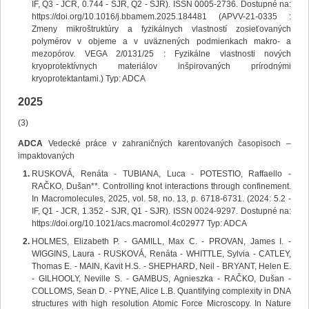
IF, Q3 - JCR, 0.744 - SJR, Q2 - SJR). ISSN 0005-2736. Dostupné na:
https://doi.org/10.1016/j.bbamem.2025.184481 (APVV-21-0335 :
Zmeny mikroštruktúry a fyzikálnych vlastností zosieťovaných
polymérov v objeme a v uväznených podmienkach makro- a
mezopórov. VEGA 2/0131/25 : Fyzikálne vlastnosti nových
kryoprotektívnych materiálov inšpirovaných prírodnými
kryoprotektantami.) Typ: ADCA
2025
(3)
ADCA
Vedecké práce v zahraničných karentovaných časopisoch –
impaktovaných
RUSKOVÁ, Renáta - TUBIANA, Luca - POTESTIO, Raffaello -
RAČKO, Dušan**. Controlling knot interactions through confinement.
In Macromolecules, 2025, vol. 58, no. 13, p. 6718-6731. (2024: 5.2 -
IF, Q1 - JCR, 1.352 - SJR, Q1 - SJR). ISSN 0024-9297. Dostupné na:
https://doi.org/10.1021/acs.macromol.4c02977 Typ: ADCA
HOLMES, Elizabeth P. - GAMILL, Max C. - PROVAN, James I. -
WIGGINS, Laura - RUSKOVÁ, Renáta - WHITTLE, Sylvia - CATLEY,
Thomas E. - MAIN, Kavit H.S. - SHEPHARD, Neil - BRYANT, Helen E.
- GILHOOLY, Neville S. - GAMBUS, Agnieszka - RAČKO, Dušan -
COLLOMS, Sean D. - PYNE, Alice L.B. Quantifying complexity in DNA
structures with high resolution Atomic Force Microscopy. In Nature