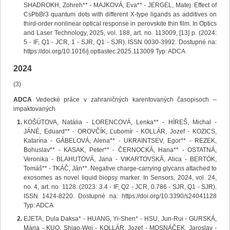
SHADROKH, Zohreh** - MAJKOVÁ, Eva** - JERGEL, Matej. Effect of
CsPbBr3 quantum dots with different X-type ligands as additives on
third-order nonlinear optical response in perovskite thin film. In Optics
and Laser Technology, 2025, vol. 188, art. no. 113009, [13] p. (2024:
5 - IF, Q1 - JCR, 1 - SJR, Q1 - SJR). ISSN 0030-3992. Dostupné na:
https://doi.org/10.1016/j.optlastec.2025.113009 Typ: ADCA
2024
(3)
ADCA
Vedecké práce v zahraničných karentovaných časopisoch –
impaktovaných
KOŠÚTOVA, Natália - LORENCOVÁ, Lenka** - HÍREŠ, Michal -
JÁNÉ, Eduard** - OROVČÍK, Ľubomír - KOLLÁR, Jozef - KOZICS,
Katarína - GÁBELOVÁ, Alena** - UKRAINTSEV, Egor** - REZEK,
Bohuslav** - KASAK, Peter** - ČERNOCKÁ, Hana** - OSTATNÁ,
Veronika - BLAHUTOVÁ, Jana - VIKARTOVSKÁ, Alica - BERTÓK,
Tomáš** - TKÁČ, Ján**. Negative charge-carrying glycans attached to
exosomes as novel liquid biopsy marker. In Sensors, 2024, vol. 24,
no. 4, art. no. 1128. (2023: 3.4 - IF, Q2 - JCR, 0.786 - SJR, Q1 - SJR).
ISSN 1424-8220. Dostupné na: https://doi.org/10.3390/s24041128
Typ: ADCA
EJETA, Dula Daksa* - HUANG, Yi-Shen* - HSU, Jun-Rui - GURSKÁ,
Mária - KUO, Shiao-Wei - KOLLÁR, Jozef - MOSNÁČEK, Jaroslav -