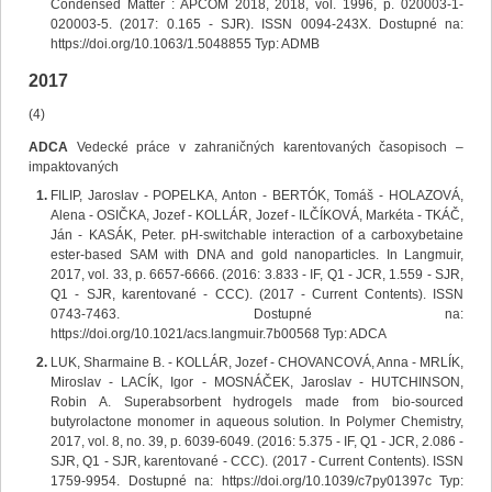
Condensed Matter : APCOM 2018, 2018, vol. 1996, p. 020003-1-
020003-5. (2017: 0.165 - SJR). ISSN 0094-243X. Dostupné na:
https://doi.org/10.1063/1.5048855 Typ: ADMB
2017
(4)
ADCA
Vedecké práce v zahraničných karentovaných časopisoch –
impaktovaných
FILIP, Jaroslav - POPELKA, Anton - BERTÓK, Tomáš - HOLAZOVÁ,
Alena - OSIČKA, Jozef - KOLLÁR, Jozef - ILČÍKOVÁ, Markéta - TKÁČ,
Ján - KASÁK, Peter. pH-switchable interaction of a carboxybetaine
ester-based SAM with DNA and gold nanoparticles. In Langmuir,
2017, vol. 33, p. 6657-6666. (2016: 3.833 - IF, Q1 - JCR, 1.559 - SJR,
Q1 - SJR, karentované - CCC). (2017 - Current Contents). ISSN
0743-7463. Dostupné na:
https://doi.org/10.1021/acs.langmuir.7b00568 Typ: ADCA
LUK, Sharmaine B. - KOLLÁR, Jozef - CHOVANCOVÁ, Anna - MRLÍK,
Miroslav - LACÍK, Igor - MOSNÁČEK, Jaroslav - HUTCHINSON,
Robin A. Superabsorbent hydrogels made from bio-sourced
butyrolactone monomer in aqueous solution. In Polymer Chemistry,
2017, vol. 8, no. 39, p. 6039-6049. (2016: 5.375 - IF, Q1 - JCR, 2.086 -
SJR, Q1 - SJR, karentované - CCC). (2017 - Current Contents). ISSN
1759-9954. Dostupné na: https://doi.org/10.1039/c7py01397c Typ: