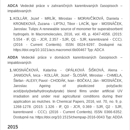
ADCA
Vedecké práce v zahraničných karentovaných časopisoch –
impaktovaných
KOLLÁR, Jozef - MRLÍK, Miroslav - MORAVČÍKOVÁ, Daniela -
KRONEKOVÁ, Zuzana - LIPTAJ, Tibor - LACÍK, Igor - MOSNÁČEK,
Jaroslav. Tulips: A renewable source of monomer for superabsorbent
hydrogels. In Macromolecules, 2016, vol. 49, p. 4047-4056. (2015:
5.554 - IF, Q1 - JCR, 2.357 - SJR, Q1 - SJR, karentované - CCC).
(2016 - Current Contents). ISSN 0024-9297. Dostupné na:
https://doi.org/10.1021/acs.macromol.6b00467 Typ: ADCA
ADDA
Vedecké práce v domácich karentovaných časopisoch –
impaktovaných
MOSNÁČKOVÁ, Katarína - OPÁLKOVÁ ŠIŠKOVÁ, Alena -
JANIGOVÁ, Ivica - KOLLÁR, Jozef - ŠLOSÁR, Miroslav - CHMELA,
Štefan - ALEXY, Pavol - CHODÁK, Ivan - BOČKAJ, Ján - MOSNÁČEK,
Jaroslav. Ageing of plasticized poly(lactic
acid)/poly(beta/hydroxybutyrate) blend films under artificial UV
irradiation and under real agricultural conditions during their
application as mulches. In Chemical Papers, 2016, vol. 70, no. 9, p.
1268-1278. (2015: 1.326 - IF, Q3 - JCR, 0.369 - SJR, Q2 - SJR,
karentované - CCC). (2016 - Current Contents). ISSN 0366-6352.
Dostupné na: https://doi.org/10.1515/chempap-2016-0043 Typ: ADDA
2015