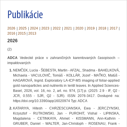
Publikácie
2026
|
2025
|
2024
|
2023
|
2022
|
2021
|
2020
|
2019
|
2018
|
2017
|
2016
|
2015
|
2013
2026
(2)
ADCA
Vedecké práce v zahraničných karentovaných časopisoch –
impaktovaných
NEMČEK, Lucia - ŠEBESTA, Martin - AFZAL, Shadma - BAHELKOVÁ,
Michaela - VACULOVIČ, Tomáš - KOLLÁR, Jozef - MAŤKO, Matúš -
HAGAROVÁ, Ingrid. Exploratory LA-ICP-MS imaging of foliar-applied
gold nanoparticles and nutrients in lentil leaves. In Applied Sciences-
Basel, 2026, vol. 16, no. 2, art. no. 974, [17] p. (2025: 2.9 - IF, Q2 -
JCR, 0.555 - SJR, Q2 - SJR). ISSN 2076-3417. Dostupné na:
https://doi.org/10.3390/app16020974 Typ: ADCA
KATARIYA, Hitesh - CHRZESCIJANSKA, Ewa - JERCZYNSKI,
Krzysztof - RUTKOWSKI, Jan - PUROHIT, Vishal - LIPINSKA,
Magdalena - CETINKAYA, Ahmet - KISSMANN, Ann-Kathrin -
GRUBER, Daniel - WALTER, Jan-Christoph - ROSENAU, Frank -