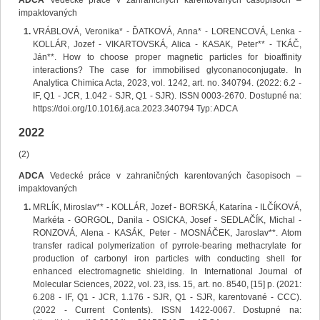
ADCA
Vedecké práce v zahraničných karentovaných časopisoch –
impaktovaných
VRÁBLOVÁ, Veronika* - ĎATKOVÁ, Anna* - LORENCOVÁ, Lenka -
KOLLÁR, Jozef - VIKARTOVSKÁ, Alica - KASAK, Peter** - TKÁČ,
Ján**. How to choose proper magnetic particles for bioaffinity
interactions? The case for immobilised glyconanoconjugate. In
Analytica Chimica Acta, 2023, vol. 1242, art. no. 340794. (2022: 6.2 -
IF, Q1 - JCR, 1.042 - SJR, Q1 - SJR). ISSN 0003-2670. Dostupné na:
https://doi.org/10.1016/j.aca.2023.340794 Typ: ADCA
2022
(2)
ADCA
Vedecké práce v zahraničných karentovaných časopisoch –
impaktovaných
MRLÍK, Miroslav** - KOLLÁR, Jozef - BORSKÁ, Katarína - ILČÍKOVÁ,
Markéta - GORGOL, Danila - OSICKA, Josef - SEDLAČÍK, Michal -
RONZOVÁ, Alena - KASÁK, Peter - MOSNÁČEK, Jaroslav**. Atom
transfer radical polymerization of pyrrole-bearing methacrylate for
production of carbonyl iron particles with conducting shell for
enhanced electromagnetic shielding. In International Journal of
Molecular Sciences, 2022, vol. 23, iss. 15, art. no. 8540, [15] p. (2021:
6.208 - IF, Q1 - JCR, 1.176 - SJR, Q1 - SJR, karentované - CCC).
(2022 - Current Contents). ISSN 1422-0067. Dostupné na: