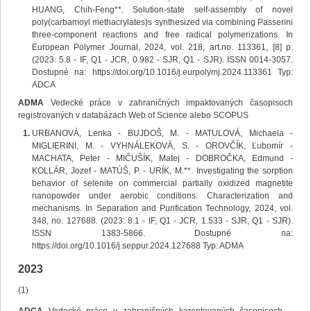
HUANG, Chih-Feng**. Solution-state self-assembly of novel
poly(carbamoyl methacrylates)s synthesized via combining Passerini
three-component reactions and free radical polymerizations. In
European Polymer Journal, 2024, vol. 218, art.no. 113361, [8] p.
(2023: 5.8 - IF, Q1 - JCR, 0.982 - SJR, Q1 - SJR). ISSN 0014-3057.
Dostupné na: https://doi.org/10.1016/j.eurpolymj.2024.113361 Typ:
ADCA
ADMA
Vedecké práce v zahraničných impaktovaných časopisoch
registrovaných v databázach Web of Science alebo SCOPUS
URBANOVÁ, Lenka - BUJDOŠ, M. - MATULOVÁ, Michaela -
MIGLIERINI, M. - VYHNÁLEKOVÁ, S. - OROVČÍK, Ľubomír -
MACHATA, Peter - MIČUŠÍK, Matej - DOBROČKA, Edmund -
KOLLÁR, Jozef - MATÚŠ, P. - URÍK, M.**. Investigating the sorption
behavior of selenite on commercial partially oxidized magnetite
nanopowder under aerobic conditions: Characterization and
mechanisms. In Separation and Purification Technology, 2024, vol.
348, no. 127688. (2023: 8.1 - IF, Q1 - JCR, 1.533 - SJR, Q1 - SJR).
ISSN 1383-5866. Dostupné na:
https://doi.org/10.1016/j.seppur.2024.127688 Typ: ADMA
2023
(1)