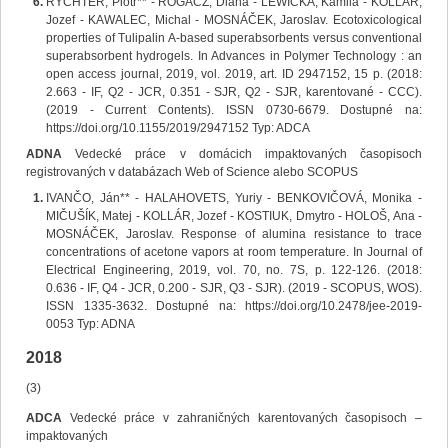
RYCHTER, Piotr** - ROGACZ, Diana - LEWICKA, Kamila - KOLLÁR,
Jozef - KAWALEC, Michal - MOSNÁČEK, Jaroslav. Ecotoxicological
properties of Tulipalin A-based superabsorbents versus conventional
superabsorbent hydrogels. In Advances in Polymer Technology : an
open access journal, 2019, vol. 2019, art. ID 2947152, 15 p. (2018:
2.663 - IF, Q2 - JCR, 0.351 - SJR, Q2 - SJR, karentované - CCC).
(2019 - Current Contents). ISSN 0730-6679. Dostupné na:
https://doi.org/10.1155/2019/2947152 Typ: ADCA
ADNA
Vedecké práce v domácich impaktovaných časopisoch
registrovaných v databázach Web of Science alebo SCOPUS
IVANČO, Ján** - HALAHOVETS, Yuriy - BENKOVIČOVÁ, Monika -
MIČUŠÍK, Matej - KOLLÁR, Jozef - KOSTIUK, Dmytro - HOLOŠ, Ana -
MOSNÁČEK, Jaroslav. Response of alumina resistance to trace
concentrations of acetone vapors at room temperature. In Journal of
Electrical Engineering, 2019, vol. 70, no. 7S, p. 122-126. (2018:
0.636 - IF, Q4 - JCR, 0.200 - SJR, Q3 - SJR). (2019 - SCOPUS, WOS).
ISSN 1335-3632. Dostupné na: https://doi.org/10.2478/jee-2019-
0053 Typ: ADNA
2018
(3)
ADCA
Vedecké práce v zahraničných karentovaných časopisoch –
impaktovaných