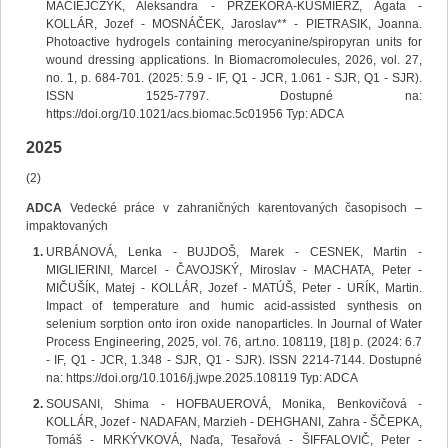
MACIEJCZYK, Aleksandra - PRZEKORA-KUŚMIERZ, Agata -
KOLLÁR, Jozef - MOSNÁČEK, Jaroslav** - PIETRASIK, Joanna.
Photoactive hydrogels containing merocyanine/spiropyran units for
wound dressing applications. In Biomacromolecules, 2026, vol. 27,
no. 1, p. 684-701. (2025: 5.9 - IF, Q1 - JCR, 1.061 - SJR, Q1 - SJR).
ISSN 1525-7797. Dostupné na:
https://doi.org/10.1021/acs.biomac.5c01956 Typ: ADCA
2025
(2)
ADCA
Vedecké práce v zahraničných karentovaných časopisoch –
impaktovaných
URBÁNOVÁ, Lenka - BUJDOŠ, Marek - CESNEK, Martin -
MIGLIERINI, Marcel - ČAVOJSKÝ, Miroslav - MACHATA, Peter -
MIČUŠÍK, Matej - KOLLÁR, Jozef - MATÚŠ, Peter - URÍK, Martin.
Impact of temperature and humic acid-assisted synthesis on
selenium sorption onto iron oxide nanoparticles. In Journal of Water
Process Engineering, 2025, vol. 76, art.no. 108119, [18] p. (2024: 6.7
- IF, Q1 - JCR, 1.348 - SJR, Q1 - SJR). ISSN 2214-7144. Dostupné
na: https://doi.org/10.1016/j.jwpe.2025.108119 Typ: ADCA
SOUSANI, Shima - HOFBAUEROVÁ, Monika, Benkovičová -
KOLLÁR, Jozef - NADAFAN, Marzieh - DEHGHANI, Zahra - ŠČEPKA,
Tomáš - MRKÝVKOVÁ, Naďa, Tesařová - ŠIFFALOVIČ, Peter -