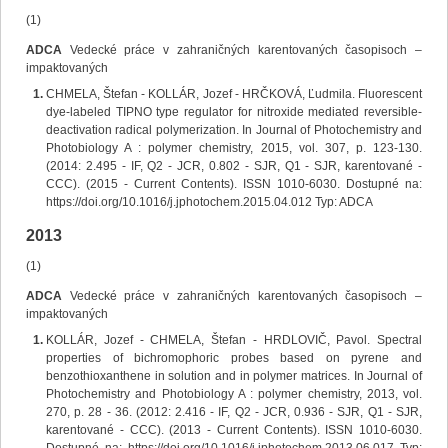
(1)
ADCA
Vedecké práce v zahraničných karentovaných časopisoch –
impaktovaných
CHMELA, Štefan - KOLLÁR, Jozef - HRČKOVÁ, Ľudmila. Fluorescent
dye-labeled TIPNO type regulator for nitroxide mediated reversible-
deactivation radical polymerization. In Journal of Photochemistry and
Photobiology A : polymer chemistry, 2015, vol. 307, p. 123-130.
(2014: 2.495 - IF, Q2 - JCR, 0.802 - SJR, Q1 - SJR, karentované -
CCC). (2015 - Current Contents). ISSN 1010-6030. Dostupné na:
https://doi.org/10.1016/j.jphotochem.2015.04.012 Typ: ADCA
2013
(1)
ADCA
Vedecké práce v zahraničných karentovaných časopisoch –
impaktovaných
KOLLÁR, Jozef - CHMELA, Štefan - HRDLOVIČ, Pavol. Spectral
properties of bichromophoric probes based on pyrene and
benzothioxanthene in solution and in polymer matrices. In Journal of
Photochemistry and Photobiology A : polymer chemistry, 2013, vol.
270, p. 28 - 36. (2012: 2.416 - IF, Q2 - JCR, 0.936 - SJR, Q1 - SJR,
karentované - CCC). (2013 - Current Contents). ISSN 1010-6030.