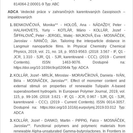
814064-2.00001-9 Typ: ABC
ADCA
Vedecké práce v zahraničných karentovaných časopisoch –
impaktovaných
BENKOVIČOVÁ, Monika** - HOLOŠ, Ana - NÁDAŽDY, Peter -
HALAHOVETS, Yuriy - KOTLÁR, Mário - KOLLÁR, Jozef -
ŠIFFALOVIČ, Peter - JERGEL, Matej - MAJKOVÁ, Eva - MOSNÁČEK,
Jaroslav - IVANČO, Ján. Tailoring the interparticle distance in
Langmuir nanoparticle films. In Physical Chemistry Chemical
Physics, 2019, vol. 21, no. 18, p. 9553-9563. (2018: 3.567 - IF, Q1 -
JCR, 1.310 - SJR, Q1 - SJR, karentované - CCC). (2019 - Current
Contents). ISSN 1463-9076. Dostupné na:
https://doi.org/10.1039/c9cp02064k Typ: ADCA
KOLLÁR, Jozef - MRLÍK, Miroslav - MORAVČÍKOVÁ, Daniela - IVÁN,
Béla - MOSNÁČEK, Jaroslav**. Effect of monomer content and
external stimuli on properties of renewable Tulipalin A-based
superabsorbent hydrogels. In European Polymer Journal, 2019, vol.
115, p. 99-106. (2018: 3.621 - IF, Q1 - JCR, 0.967 - SJR, Q1 - SJR,
karentované - CCC). (2019 - Current Contents). ISSN 0014-3057.
Dostupné na: https://doi.org/10.1016/j.eurpolymj.2019.03.012 Typ:
ADCA
KOLLÁR, Jozef - DANKO, Martin - PIPPIG, Falco - MOSNÁČEK,
Jaroslav**. Functional polymers and polymeric materials from
renewable Alpha-unsaturated Gamma-butyrolactones. In Frontiers in