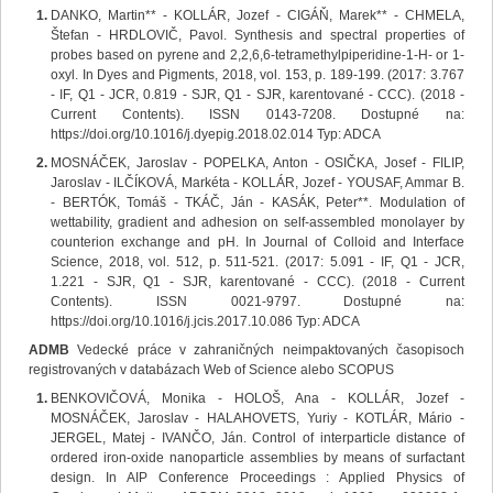
DANKO, Martin** - KOLLÁR, Jozef - CIGÁŇ, Marek** - CHMELA,
Štefan - HRDLOVIČ, Pavol. Synthesis and spectral properties of
probes based on pyrene and 2,2,6,6-tetramethylpiperidine-1-H- or 1-
oxyl. In Dyes and Pigments, 2018, vol. 153, p. 189-199. (2017: 3.767
- IF, Q1 - JCR, 0.819 - SJR, Q1 - SJR, karentované - CCC). (2018 -
Current Contents). ISSN 0143-7208. Dostupné na:
https://doi.org/10.1016/j.dyepig.2018.02.014 Typ: ADCA
MOSNÁČEK, Jaroslav - POPELKA, Anton - OSIČKA, Josef - FILIP,
Jaroslav - ILČÍKOVÁ, Markéta - KOLLÁR, Jozef - YOUSAF, Ammar B.
- BERTÓK, Tomáš - TKÁČ, Ján - KASÁK, Peter**. Modulation of
wettability, gradient and adhesion on self-assembled monolayer by
counterion exchange and pH. In Journal of Colloid and Interface
Science, 2018, vol. 512, p. 511-521. (2017: 5.091 - IF, Q1 - JCR,
1.221 - SJR, Q1 - SJR, karentované - CCC). (2018 - Current
Contents). ISSN 0021-9797. Dostupné na:
https://doi.org/10.1016/j.jcis.2017.10.086 Typ: ADCA
ADMB
Vedecké práce v zahraničných neimpaktovaných časopisoch
registrovaných v databázach Web of Science alebo SCOPUS
BENKOVIČOVÁ, Monika - HOLOŠ, Ana - KOLLÁR, Jozef -
MOSNÁČEK, Jaroslav - HALAHOVETS, Yuriy - KOTLÁR, Mário -
JERGEL, Matej - IVANČO, Ján. Control of interparticle distance of
ordered iron-oxide nanoparticle assemblies by means of surfactant
design. In AIP Conference Proceedings : Applied Physics of