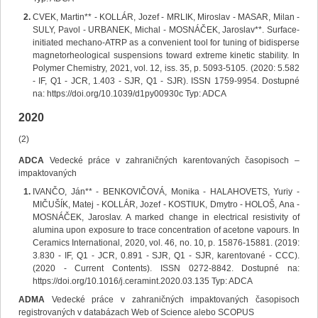
CVEK, Martin** - KOLLÁR, Jozef - MRLIK, Miroslav - MASAR, Milan -
SULY, Pavol - URBANEK, Michal - MOSNÁČEK, Jaroslav**. Surface-
initiated mechano-ATRP as a convenient tool for tuning of bidisperse
magnetorheological suspensions toward extreme kinetic stability. In
Polymer Chemistry, 2021, vol. 12, iss. 35, p. 5093-5105. (2020: 5.582
- IF, Q1 - JCR, 1.403 - SJR, Q1 - SJR). ISSN 1759-9954. Dostupné
na: https://doi.org/10.1039/d1py00930c Typ: ADCA
2020
(2)
ADCA
Vedecké práce v zahraničných karentovaných časopisoch –
impaktovaných
IVANČO, Ján** - BENKOVIČOVÁ, Monika - HALAHOVETS, Yuriy -
MIČUŠÍK, Matej - KOLLÁR, Jozef - KOSTIUK, Dmytro - HOLOŠ, Ana -
MOSNÁČEK, Jaroslav. A marked change in electrical resistivity of
alumina upon exposure to trace concentration of acetone vapours. In
Ceramics International, 2020, vol. 46, no. 10, p. 15876-15881. (2019:
3.830 - IF, Q1 - JCR, 0.891 - SJR, Q1 - SJR, karentované - CCC).
(2020 - Current Contents). ISSN 0272-8842. Dostupné na:
https://doi.org/10.1016/j.ceramint.2020.03.135 Typ: ADCA
ADMA
Vedecké práce v zahraničných impaktovaných časopisoch
registrovaných v databázach Web of Science alebo SCOPUS