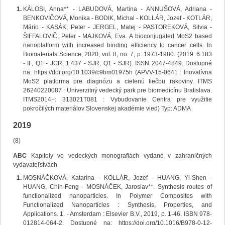
KÁLOSI, Anna** - LABUDOVÁ, Martina - ANNUŠOVÁ, Adriana -
BENKOVIČOVÁ, Monika - BODIK, Michal - KOLLÁR, Jozef - KOTLÁR,
Mário - KASÁK, Peter - JERGEL, Matej - PASTOREKOVÁ, Silvia -
ŠIFFALOVIČ, Peter - MAJKOVÁ, Eva. A bioconjugated MoS2 based
nanoplatform with increased binding efficiency to cancer cells. In
Biomaterials Science, 2020, vol. 8, no. 7, p. 1973-1980. (2019: 6.183
- IF, Q1 - JCR, 1.437 - SJR, Q1 - SJR). ISSN 2047-4849. Dostupné
na: https://doi.org/10.1039/c9bm01975h (APVV-15-0641 : Inovatívna
MoS2 platforma pre diagnózu a cielenú liečbu rakoviny. ITMS
26240220087 : Univerzitný vedecký park pre biomedicínu Bratislava.
ITMS2014+: 313021T081 : Vybudovanie Centra pre využitie
pokročilých materiálov Slovenskej akadémie vied) Typ: ADMA
2019
(8)
ABC
Kapitoly vo vedeckých monografiách vydané v zahraničných
vydavateľstvách
MOSNÁČKOVÁ, Katarína - KOLLÁR, Jozef - HUANG, Yi-Shen -
HUANG, Chih-Feng - MOSNÁČEK, Jaroslav**. Synthesis routes of
functionalized nanoparticles. In Polymer Composites with
Functionalized Nanoparticles : Synthesis, Properties, and
Applications. 1. - Amsterdam : Elsevier B.V., 2019, p. 1-46. ISBN 978-
012814-064-2. Dostupné na: https://doi.org/10.1016/B978-0-12-