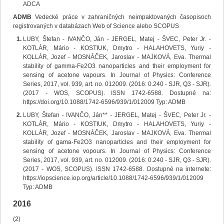
ADCA
ADMB
Vedecké práce v zahraničných neimpaktovaných časopisoch
registrovaných v databázach Web of Science alebo SCOPUS
LUBY, Štefan - IVANČO, Ján - JERGEL, Matej - ŠVEC, Peter Jr. -
KOTLÁR, Mário - KOSTIUK, Dmytro - HALAHOVETS, Yuriy -
KOLLÁR, Jozef - MOSNÁČEK, Jaroslav - MAJKOVÁ, Eva. Thermal
stability of gamma-Fe2O3 nanoparticles and their employment for
sensing of acetone vapours. In Journal of Physics: Conference
Series, 2017, vol. 939, art. no. 012009. (2016: 0.240 - SJR, Q3 - SJR).
(2017 - WOS, SCOPUS). ISSN 1742-6588. Dostupné na:
https://doi.org/10.1088/1742-6596/939/1/012009 Typ: ADMB
LUBY, Štefan - IVANČO, Ján** - JERGEL, Matej - ŠVEC, Peter Jr. -
KOTLÁR, Mário - KOSTIUK, Dmytro - HALAHOVETS, Yuriy -
KOLLÁR, Jozef - MOSNÁČEK, Jaroslav - MAJKOVÁ, Eva. Thermal
stability of gama-Fe2O3 nanoparticles and their employment for
sensing of acetone vopours. In Journal of Physics: Conference
Series, 2017, vol. 939, art. no. 012009. (2016: 0.240 - SJR, Q3 - SJR).
(2017 - WOS, SCOPUS). ISSN 1742-6588. Dostupné na internete:
https://iopscience.iop.org/article/10.1088/1742-6596/939/1/012009
Typ: ADMB
2016
(2)