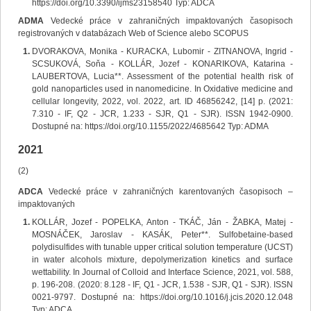
https://doi.org/10.3390/ijms23158540 Typ: ADCA
ADMA
Vedecké práce v zahraničných impaktovaných časopisoch
registrovaných v databázach Web of Science alebo SCOPUS
DVORAKOVA, Monika - KURACKA, Lubomir - ZITNANOVA, Ingrid -
SCSUKOVÁ, Soňa - KOLLÁR, Jozef - KONARIKOVA, Katarina -
LAUBERTOVA, Lucia**. Assessment of the potential health risk of
gold nanoparticles used in nanomedicine. In Oxidative medicine and
cellular longevity, 2022, vol. 2022, art. ID 46856242, [14] p. (2021:
7.310 - IF, Q2 - JCR, 1.233 - SJR, Q1 - SJR). ISSN 1942-0900.
Dostupné na: https://doi.org/10.1155/2022/4685642 Typ: ADMA
2021
(2)
ADCA
Vedecké práce v zahraničných karentovaných časopisoch –
impaktovaných
KOLLÁR, Jozef - POPELKA, Anton - TKÁČ, Ján - ŽABKA, Matej -
MOSNÁČEK, Jaroslav - KASÁK, Peter**. Sulfobetaine-based
polydisulfides with tunable upper critical solution temperature (UCST)
in water alcohols mixture, depolymerization kinetics and surface
wettability. In Journal of Colloid and Interface Science, 2021, vol. 588,
p. 196-208. (2020: 8.128 - IF, Q1 - JCR, 1.538 - SJR, Q1 - SJR). ISSN
0021-9797. Dostupné na: https://doi.org/10.1016/j.jcis.2020.12.048
Typ: ADCA