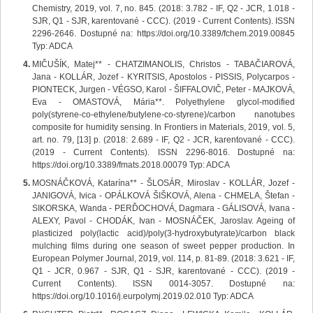
Chemistry, 2019, vol. 7, no. 845. (2018: 3.782 - IF, Q2 - JCR, 1.018 -
SJR, Q1 - SJR, karentované - CCC). (2019 - Current Contents). ISSN
2296-2646. Dostupné na: https://doi.org/10.3389/fchem.2019.00845
Typ: ADCA
MIČUŠÍK, Matej** - CHATZIMANOLIS, Christos - TABAČIAROVÁ,
Jana - KOLLÁR, Jozef - KYRITSIS, Apostolos - PISSIS, Polycarpos -
PIONTECK, Jurgen - VÉGSO, Karol - ŠIFFALOVIČ, Peter - MAJKOVÁ,
Eva - OMASTOVÁ, Mária**. Polyethylene glycol-modified
poly(styrene-co-ethylene/butylene-co-styrene)/carbon nanotubes
composite for humidity sensing. In Frontiers in Materials, 2019, vol. 5,
art. no. 79, [13] p. (2018: 2.689 - IF, Q2 - JCR, karentované - CCC).
(2019 - Current Contents). ISSN 2296-8016. Dostupné na:
https://doi.org/10.3389/fmats.2018.00079 Typ: ADCA
MOSNÁČKOVÁ, Katarína** - ŠLOSÁR, Miroslav - KOLLÁR, Jozef -
JANIGOVÁ, Ivica - OPÁLKOVÁ ŠIŠKOVÁ, Alena - CHMELA, Štefan -
SIKORSKA, Wanda - PERĎOCHOVÁ, Dagmara - GÁLISOVÁ, Ivana -
ALEXY, Pavol - CHODÁK, Ivan - MOSNÁČEK, Jaroslav. Ageing of
plasticized poly(lactic acid)/poly(3-hydroxybutyrate)/carbon black
mulching films during one season of sweet pepper production. In
European Polymer Journal, 2019, vol. 114, p. 81-89. (2018: 3.621 - IF,
Q1 - JCR, 0.967 - SJR, Q1 - SJR, karentované - CCC). (2019 -
Current Contents). ISSN 0014-3057. Dostupné na:
https://doi.org/10.1016/j.eurpolymj.2019.02.010 Typ: ADCA