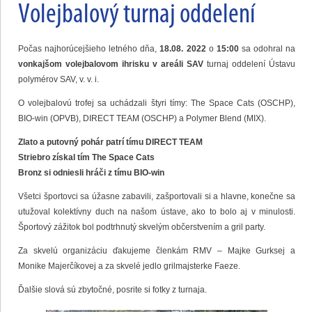
Volejbalový turnaj oddelení
Počas najhorúcejšieho letného dňa,
18.08. 2022
o
15:00
sa odohral na
vonkajšom volejbalovom ihrisku v areáli SAV
turnaj oddelení Ústavu
polymérov SAV, v. v. i.
O volejbalovú trofej sa uchádzali štyri tímy: The Space Cats (OSCHP),
BIO-win (OPVB), DIRECT TEAM (OSCHP) a Polymer Blend (MIX).
Zlato a putovný pohár patrí tímu DIRECT TEAM
Striebro získal tím The Space Cats
Bronz si odniesli hráči z tímu BIO-win
Všetci športovci sa úžasne zabavili, zašportovali si a hlavne, konečne sa
utužoval kolektívny duch na našom ústave, ako to bolo aj v minulosti.
Športový zážitok bol podtrhnutý skvelým občerstvením a gril party.
Za skvelú organizáciu ďakujeme členkám RMV – Majke Gurksej a
Monike Majerčíkovej a za skvelé jedlo grilmajsterke Faeze.
Ďalšie slová sú zbytočné, posrite si fotky z turnaja.