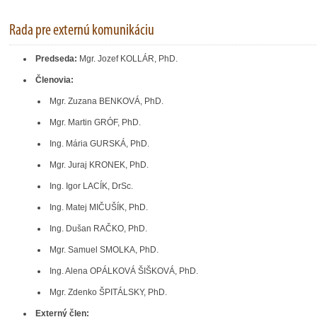
Rada pre externú komunikáciu
Predseda:
Mgr. Jozef KOLLÁR, PhD.
Členovia:
Mgr. Zuzana BENKOVÁ, PhD.
Mgr. Martin GRÓF, PhD.
Ing. Mária GURSKÁ, PhD.
Mgr. Juraj KRONEK, PhD.
Ing. Igor LACÍK, DrSc.
Ing. Matej MIČUŠÍK, PhD.
Ing. Dušan RAČKO, PhD.
Mgr. Samuel SMOLKA, PhD.
Ing. Alena OPÁLKOVÁ ŠIŠKOVÁ, PhD.
Mgr. Zdenko ŠPITÁLSKY, PhD.
Externý člen: