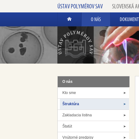
ÚSTAV POLYMÉROV SAV
SLOVENSKÁ A
O NÁS
DOKUMENT
O nás
Kto sme
Štruktúra
Zakladacia listina
Štatút
Vnútorné predpisy