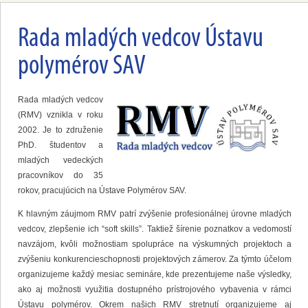
Rada mladých vedcov Ústavu
polymérov SAV
Rada mladých vedcov
(RMV) vznikla v roku
2002. Je to združenie
PhD. študentov a
mladých vedeckých
pracovníkov do 35
rokov, pracujúcich na Ústave Polymérov SAV.
K hlavným záujmom RMV patrí zvýšenie profesionálnej úrovne mladých
vedcov, zlepšenie ich “soft skills”. Taktiež šírenie poznatkov a vedomostí
navzájom, kvôli možnostiam spolupráce na výskumných projektoch a
zvýšeniu konkurencieschopnosti projektových zámerov. Za týmto účelom
organizujeme každý mesiac semináre, kde prezentujeme naše výsledky,
ako aj možnosti využitia dostupného prístrojového vybavenia v rámci
Ústavu polymérov. Okrem našich RMV stretnutí organizujeme aj