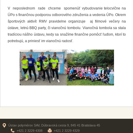
V neposlednom rade chceme spomenúť vybudovanie telocvične na
ÚPo s finančnou podporou odborového združenia a vedenia ÚPo. Okrem
športových aktivít RMV pravidelne organizuje aj filmové večery na
ústave, letnú BBQ party, či vianočnú tombolu. Vianočná tombola sa stala
tradíciou nášho ústavu, kedy sa snažíme finančne pomôcť ľuďom, ktorí to
potrebujú, a priniesť im vianočnú radosť.
Ústav polymérov SAV, Dúbravská cesta 9, 845 41 Bratislava 45
+421 2 3229 4308
+421 2 3229 4329