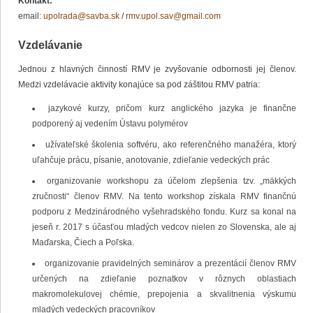
Kontakt:
email:
upolrada@savba.sk
/
rmv.upol.sav@gmail.com
Vzdelávanie
Jednou z hlavných činností RMV je zvyšovanie odbornosti jej členov.
Medzi vzdelávacie aktivity konajúce sa pod záštitou RMV patria:
jazykové kurzy, pričom kurz anglického jazyka je finančne
podporený aj vedením Ústavu polymérov
užívateľské školenia softvéru, ako referenčného manažéra, ktorý
uľahčuje prácu, písanie, anotovanie, zdieľanie vedeckých prác
organizovanie workshopu za účelom zlepšenia tzv. „mäkkých
zručnosti“ členov RMV. Na tento workshop získala RMV finančnú
podporu z Medzinárodného vyšehradského fondu. Kurz sa konal na
jeseň r. 2017 s účasťou mladých vedcov nielen zo Slovenska, ale aj
Maďarska, Čiech a Poľska.
organizovanie pravidelných seminárov a prezentácií členov RMV
určených na zdieľanie poznatkov v rôznych oblastiach
makromolekulovej chémie, prepojenia a skvalitnenia výskumu
mladých vedeckých pracovníkov