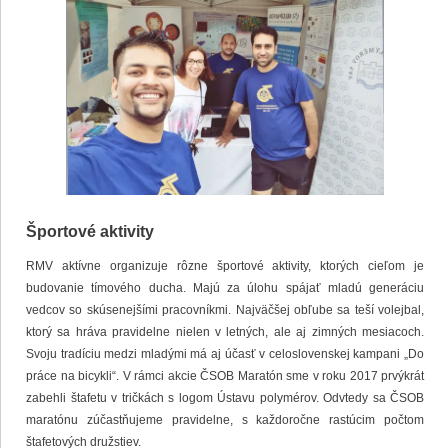
Športové aktivity
RMV aktívne organizuje rôzne športové aktivity, ktorých cieľom je
budovanie tímového ducha. Majú za úlohu spájať mladú generáciu
vedcov so skúsenejšími pracovníkmi. Najväčšej obľube sa teší volejbal,
ktorý sa hráva pravidelne nielen v letných, ale aj zimných mesiacoch.
Svoju tradíciu medzi mladými má aj účasť v celoslovenskej kampani „Do
práce na bicykli“. V rámci akcie ČSOB Maratón sme v roku 2017 prvýkrát
zabehli štafetu v tričkách s logom Ústavu polymérov. Odvtedy sa ČSOB
maratónu zúčastňujeme pravidelne, s každoročne rastúcim počtom
štafetových družstiev.