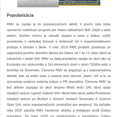
BYPoS 2025
Popularizácia
RMV sa zapája aj do popularizačných aktivít. V prvom rade treba
spomenúť vzdelávací program pre žiakov základných škôl „Nájdi v sebe
vedca“, ktorého cieľom je vzbudiť záujem o vedu u žiakov, zvýšiť
povedomie o vedeckej činnosti a motivovať ich k experimentálnemu
prístupu k úlohám v škole. V roku 2019 RMV prvýkrát pomáhala pri
organizácii jarného denného tábora pre žiakov od 7 do 13 rokov, ktorý sa
uskutočnil v areáli SAV. RMV sa ďalej pravidelne zapája do akcií ako sú
Európska noc výskumníka a Dní otvorených dverí v rámci Týždňa vedy a
techniky na Slovensku. Členovia RMV sa angažujú aj v popularizačnej
aktivite, kde sa snúbi veda a umenie pod názvom „Nano- Art“ a to za
významnej podpory vedenia ústavu a PR manažéra. Členovia RMV sa
tiež aktívne zapájajú do akcií skupiny Mladí vedci SAV, ktorá spája
mladých vedcov naprieč ústavmi SAV. Medzi tieto akcie patria Roadshow
mladých vedcov po školách v rôznych mestách Slovenska či Science
Slam SAV, večer popularizačných prednášok pre verejnosť. Na začiatku
roka 2020 založila RMV Facebook stránku a Instagram profil Ústavu
polymérov. Tie majú slúžiť na sprístupnenie a prezentáciu Ústavu