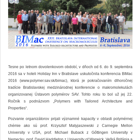
Tesne po letnom dovolenkovom období, v dňoch od 6. do 9. septembra
2016 sa v hoteli Holiday Inn v Bratislave uskutočnila konferencia BIMac
2016 (www.polymer.sav.sk/bimac), ktorá je pokračovaním dlhoročnej
tradície Bratislavskej medzinárodnej konferencie o makromolekulách
organizovanej Ústavom polymérov SAV. Tohto roku to bol už jej 22.
Ročník s podnázvom „Polymers with Tailored Architecture and
Properties“.
Pozvanie organizátorov prijali významné kapacity v oblasti polymérnej
chémie ako sú prof. Krzysztof Matyjaszewski z Carnegie Mellon
University v USA, prof. Michael Buback z Gőttingen University v
Nemecku, prof. David Haddleton z University of Warwick, Veľká Británia a