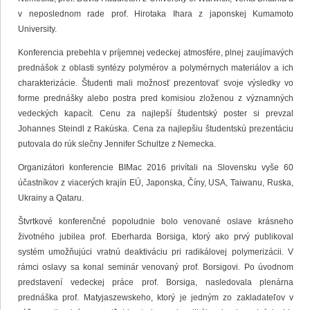
v neposlednom rade prof. Hirotaka Ihara z japonskej Kumamoto
University.
Konferencia prebehla v príjemnej vedeckej atmosfére, plnej zaujímavých
prednášok z oblasti syntézy polymérov a polymérnych materiálov a ich
charakterizácie. Študenti mali možnosť prezentovať svoje výsledky vo
forme prednášky alebo postra pred komisiou zloženou z významných
vedeckých kapacít. Cenu za najlepší študentský poster si prevzal
Johannes Steindl z Rakúska. Cena za najlepšiu študentskú prezentáciu
putovala do rúk slečny Jennifer Schultze z Nemecka.
Organizátori konferencie BIMac 2016 privítali na Slovensku vyše 60
účastníkov z viacerých krajín EÚ, Japonska, Číny, USA, Taiwanu, Ruska,
Ukrainy a Qataru.
Štvrtkové konferenčné popoludnie bolo venované oslave krásneho
životného jubilea prof. Eberharda Borsiga, ktorý ako prvý publikoval
systém umožňujúci vratnú deaktiváciu pri radikálovej polymerizácii. V
rámci oslavy sa konal seminár venovaný prof. Borsigovi. Po úvodnom
predstavení vedeckej práce prof. Borsiga, nasledovala plenárna
prednáška prof. Matyjaszewskeho, ktorý je jedným zo zakladateľov v