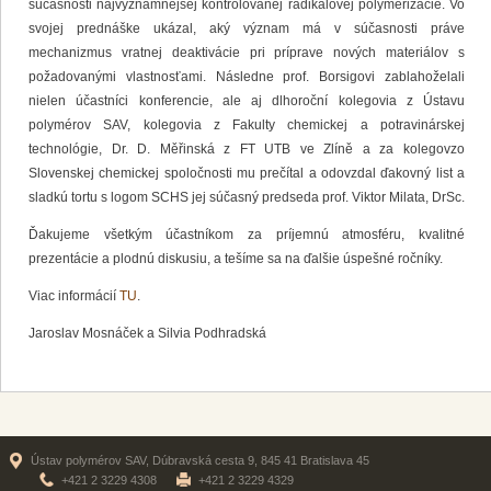
súčasnosti najvýznamnejšej kontrolovanej radikálovej polymerizácie. Vo
svojej prednáške ukázal, aký význam má v súčasnosti práve
mechanizmus vratnej deaktivácie pri príprave nových materiálov s
požadovanými vlastnosťami. Následne prof. Borsigovi zablahoželali
nielen účastníci konferencie, ale aj dlhoroční kolegovia z Ústavu
polymérov SAV, kolegovia z Fakulty chemickej a potravinárskej
technológie, Dr. D. Měřinská z FT UTB ve Zlíně a za kolegovzo
Slovenskej chemickej spoločnosti mu prečítal a odovzdal ďakovný list a
sladkú tortu s logom SCHS jej súčasný predseda prof. Viktor Milata, DrSc.
Ďakujeme všetkým účastníkom za príjemnú atmosféru, kvalitné
prezentácie a plodnú diskusiu, a tešíme sa na ďalšie úspešné ročníky.
Viac informácií
TU
.
Jaroslav Mosnáček a Silvia Podhradská
Ústav polymérov SAV, Dúbravská cesta 9, 845 41 Bratislava 45
+421 2 3229 4308
+421 2 3229 4329