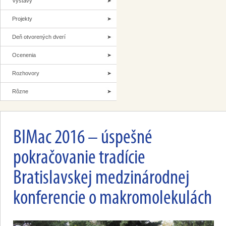
Výstavy
Projekty
Deň otvorených dverí
Ocenenia
Rozhovory
Rôzne
BIMac 2016 – úspešné
pokračovanie tradície
Bratislavskej medzinárodnej
konferencie o makromolekulách