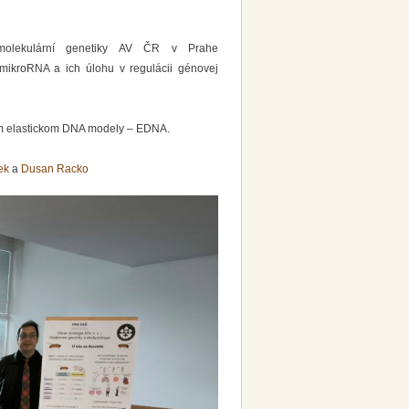
molekulární genetiky AV ČR v Prahe
et mikroRNA a ich úlohu v regulácii génovej
om elastickom DNA modely – EDNA.
ek
a
Dusan Racko