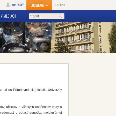
KONTAKTY
ENGLISH
V MÉDIÁCH
 konal na Prírodovedeckej fakulte Univerzity
ntov, učiteľov a všetkých nadšencov vedy a
 vedomosti v oblasti genetiky, molekulárnej