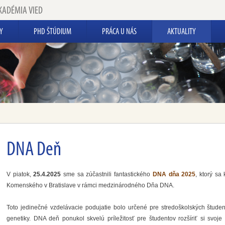
KADÉMIA VIED
Y
PHD ŠTÚDIUM
PRÁCA U NÁS
AKTUALITY
DNA Deň
V piatok,
25.4.2025
sme sa zúčastnili fantastického
DNA dňa 2025
, ktorý sa
Komenského v Bratislave v rámci medzinárodného Dňa DNA.
Toto jedinečné vzdelávacie podujatie bolo určené pre stredoškolských štude
genetiky. DNA deň ponukol skvelú príležitosť pre študentov rozšíriť si svoje