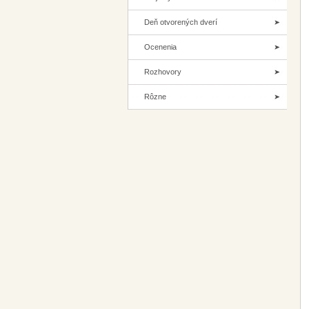
Deň otvorených dverí
Ocenenia
Rozhovory
Rôzne