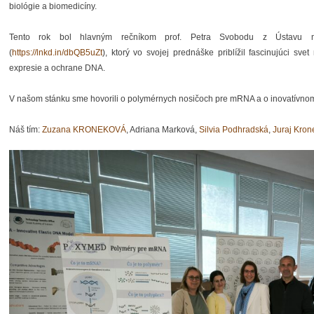
biológie a biomedicíny.
Tento rok bol hlavným rečníkom prof. Petra Svobodu z Ústavu 
(
https://lnkd.in/dbQB5uZt
), ktorý vo svojej prednáške priblížil fascinujúci sv
expresie a ochrane DNA.
V našom stánku sme hovorili o polymérnych nosičoch pre mRNA a o inovatívn
Náš tím:
Zuzana KRONEKOVÁ
, Adriana Marková,
Silvia Podhradská
,
Juraj Kron