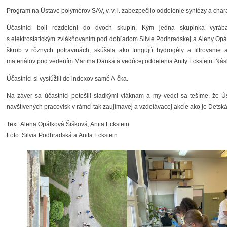
Program na Ústave polymérov SAV, v. v. i. zabezpečilo oddelenie syntézy a chara
Účastníci boli rozdelení do dvoch skupín. Kým jedna skupinka vyrá
s elektrostatickým zvlákňovaním pod dohľadom Silvie Podhradskej a Aleny Opá
škrob v rôznych potravinách, skúšala ako fungujú hydrogély a filtrovanie
materiálov pod vedením Martina Danka a vedúcej oddelenia Anity Eckstein. Nás
Účastníci si vyslúžili do indexov samé A-čka.
Na záver sa účastníci potešili sladkými vláknam a my vedci sa tešíme, že Ú
navštívených pracovísk v rámci tak zaujímavej a vzdelávacej akcie ako je Detsk
Text: Alena Opálková Šišková, Anita Eckstein
Foto: Silvia Podhradská a Anita Eckstein