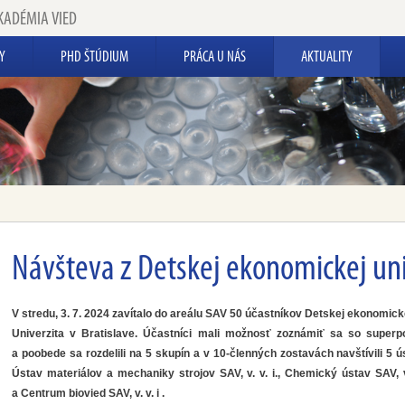
KADÉMIA VIED
Y
PHD ŠTÚDIUM
PRÁCA U NÁS
AKTUALITY
Návšteva z Detskej ekonomickej uni
V stredu, 3. 7. 2024 zavítalo do areálu SAV 50 účastníkov Detskej ekonomick
Univerzita v Bratislave. Účastníci mali možnosť zoznámiť sa so supe
a poobede sa rozdelili na 5 skupín a v 10-členných zostavách navštívili 5 ú
Ústav materiálov a mechaniky strojov SAV, v. v. i., Chemický ústav SAV, v.
a Centrum biovied SAV, v. v. i .