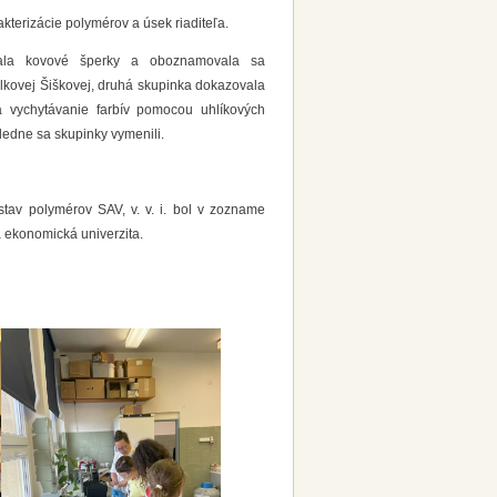
kterizácie polymérov a úsek riaditeľa.
bala kovové šperky a oboznamovala sa
lkovej Šiškovej, druhá skupinka dokazovala
 a vychytávanie farbív pomocou uhlíkových
ledne sa skupinky vymenili.
stav polymérov SAV, v. v. i. bol v zozname
á ekonomická univerzita.