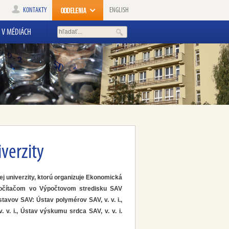
KONTAKTY
ENGLISH
V MÉDIÁCH
verzity
ej univerzity, ktorú organizuje Ekonomická
rpočítačom vo Výpočtovom stredisku SAV
stavov SAV: Ústav polymérov SAV, v. v. i.,
 v. i., Ústav výskumu srdca SAV, v. v. i.