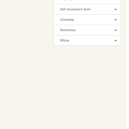
Deň otvorených dverí
Ocenenia
Rozhovory
Rôzne