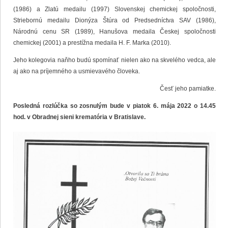
(1986) a Zlatú medailu (1997) Slovenskej chemickej spoločnosti,
Striebornú medailu Dionýza Štúra od Predsedníctva SAV (1986),
Národnú cenu SR (1989), Hanušova medaila Českej spoločnosti
chemickej (2001) a prestížna medaila H. F. Marka (2010).
Jeho kolegovia naňho budú spomínať nielen ako na skvelého vedca, ale
aj ako na príjemného a usmievavého človeka.
Česť jeho pamiatke.
Posledná rozlúčka so zosnulým bude v piatok 6. mája 2022 o 14.45
hod. v Obradnej sieni krematória v Bratislave.