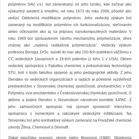
polymérov SAV, v.v.i. bol zamestnaný od jeho vzniku, kde začínal ako
výskumný asistent a onedlho, od roku 1973 do roku 2006, pôsobil ako
vedúci Oddelenia modifikácie polymérov. Jeho vedecký výskum bol
zameraný na modifikácie polymérov ich funkcionalizáciou, sieťovaním
alebo očkovaním ako aj na prípravu nanokompozitných materiálov. V
roku 1969 bol spoluautorom návrhu mechanizmu polymerizácie, dnes
známej ako „riadená radikálová polymerizácia“. Vedecký výskum
profesora Borsiga, DrSc. vyústil do viac ako 150-tich publikácií väčšinou v
CC vedeckých časopisoch a 18-tich patentov (z toho 1 v USA). Okrem
vedeckej spolupráce s Fakultou chemickej a potravinárskej technológie
STU, boli s touto fakultou spojené aj jeho pedagogické aktivity. Z jeho
členstiev vo vedeckých organizáciách a radách je potrebné vyzdvihnúť
predsedníctvo v Slovenskej chemickej spoločnosti, predsedníctvo v OS
Polyméry, vice-prezidentstvo v Československej chemickej spoločnosti, či
aktívne a platné členstvo v Slovenskom národnom komitéte IUPAC. Z
jeho zahraničných spoluprác má význam spomenúť intenzívnu
spoluprácu s nemeckými a rakúskymi vedeckými inštitúciami. Na
Slovensku bol jeho kontraktový výskum zameraný na Považské chemické
závody Žilina, Chemosvit a Slovnaft.
Získal množstvo ocenení, okrem iného Bronzovú (1980), Striebornú