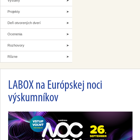
Výstavy
Projekty
Deň otvorených dverí
Ocenenia
Rozhovory
Rôzne
LABOX na Európskej noci
výskumníkov