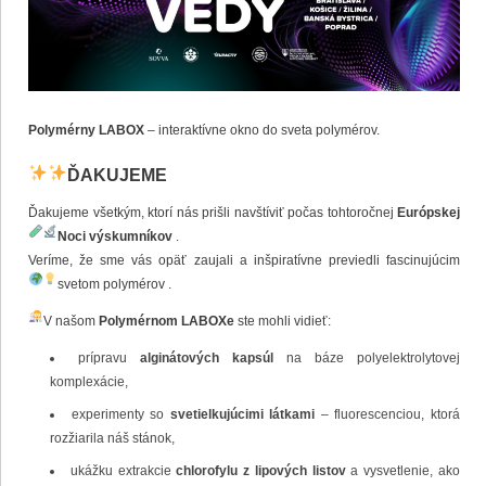
Polymérny LABOX
– interaktívne okno do sveta polymérov.
ĎAKUJEME
Ďakujeme všetkým, ktorí nás prišli navštíviť počas tohtoročnej
Európskej
Noci výskumníkov
.
Veríme, že sme vás opäť zaujali a inšpiratívne previedli fascinujúcim
svetom polymérov
.
V našom
Polymérnom LABOXe
ste mohli vidieť:
prípravu
alginátových kapsúl
na báze polyelektrolytovej
komplexácie,
experimenty so
svetielkujúcimi látkami
– fluorescenciou, ktorá
rozžiarila náš stánok,
ukážku extrakcie
chlorofylu z lipových listov
a vysvetlenie, ako