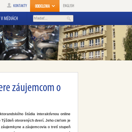
KONTAKTY
ENGLISH
V MÉDIÁCH
vere záujemcom o
ktorandského štúdia interaktívnou online
e
Týždeň otvorených dverí
. Jeho cieľom je
iť záujemkyne a záujemcovia o tretí stupeň