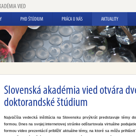
KADÉMIA VIED
Y
PHD ŠTÚDIUM
PRÁCA U NÁS
AKTUALITY
Slovenská akadémia vied otvára d
doktorandské štúdium
Najväčšia vedecká inštitúcia na Slovensku prvýkrát predstavuje témy do
formou. Dnes na svojej internetovej stránke odštartovala virtuálne podujati
formou video prezentácií priblížiť aktuálne témy, na ktoré sa môžu prihlás