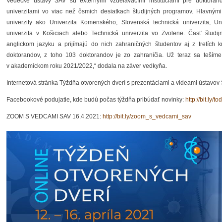
Vedecké ústavy SAV sú externými vzdelávacími inštitúciami pre doktoran
univerzitami vo viac než ôsmich desiatkach študijných programov. Hlavným
univerzity ako Univerzita Komenského, Slovenská technická univerzita, Un
univerzita v Košiciach alebo Technická univerzita vo Zvolene. Časť študi
anglickom jazyku a prijímajú do nich zahraničných študentov aj z tretích k
doktorandov, z toho 103 doktorandov je zo zahraničia. Už teraz sa tešíme
v akademickom roku 2021/2022,
“
dodala na záver vedkyňa.
Internetová stránka Týždňa otvorených dverí s prezentáciami a videami ústavov
Facebookové podujatie, kde budú počas týždňa pribúdať novinky:
http://bit.ly/t
ZOOM S VEDCAMI SAV
16.4.2021
:
http://bit.ly/zoom_s_vedcami_sav