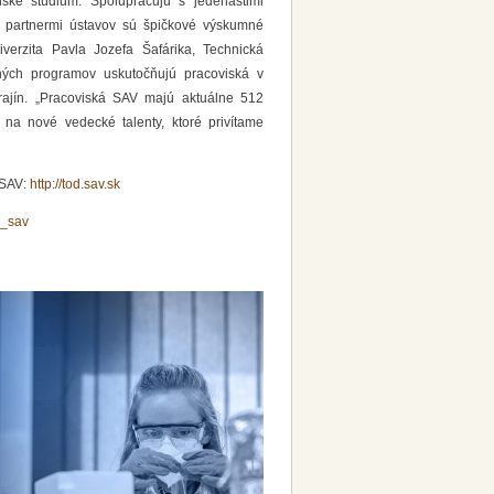
dské štúdium. Spolupracujú s jedenástimi
i partnermi ústavov sú špičkové výskumné
iverzita Pavla Jozefa Šafárika, Technická
jných programov uskutočňujú pracoviská v
rajín.
„
Pracoviská SAV
majú aktuálne
512
 na nové vedecké talenty, ktoré privítame
 SAV:
http://tod.sav.sk
od_sav