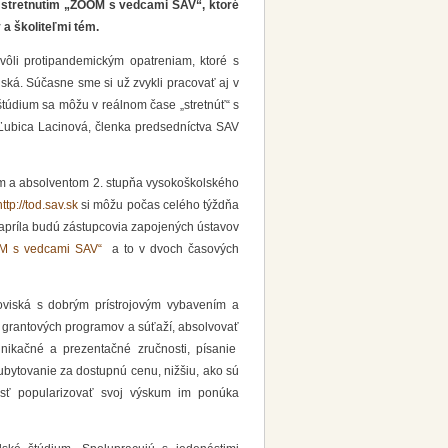
 stretnutím „
ZOOM s vedcami SAV“
, ktoré
a školiteľmi tém.
vôli protipandemickým opatreniam, ktoré s
á. Súčasne sme si už zvykli pracovať aj v
štúdium sa môžu v reálnom čase
„
stretnúť“ s
 Ľubica Lacinová, členka predsedníctva SAV
m a absolventom 2. stupňa vysokoškolského
http://tod.sav.sk
si môžu počas celého týždňa
. apríla budú zástupcovia zapojených ústavov
M s vedcami SAV“
a to v dvoch časových
oviská s dobrým prístrojovým vybavením a
grantov
ých programov
a súťaž
í
,
absolvovať
nikačné a prezentačné zručnosti, písanie
ubytovanie za dostupnú cenu, nižšiu, ako sú
nosť popularizovať svoj výskum im ponúka