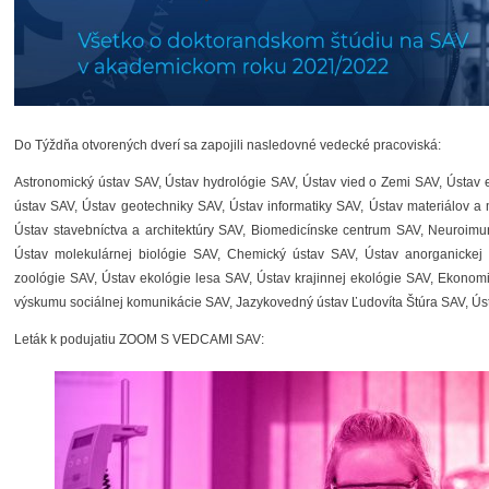
Do Týždňa otvorených dverí sa zapojili nasledovné vedecké pracoviská:
Astronomický ústav SAV, Ústav hydrológie SAV, Ústav vied o Zemi SAV, Ústav e
ústav SAV, Ústav geotechniky SAV, Ústav informatiky SAV, Ústav materiálov a
Ústav stavebníctva a architektúry SAV, Biomedicínske centrum SAV, Neuroimu
Ústav molekulárnej biológie SAV, Chemický ústav SAV, Ústav anorganicke
zoológie SAV, Ústav ekológie lesa SAV, Ústav krajinnej ekológie SAV, Ekonomi
výskumu sociálnej komunikácie SAV, Jazykovedný ústav Ľudovíta Štúra SAV, Ústa
Leták k podujatiu ZOOM S VEDCAMI SAV: