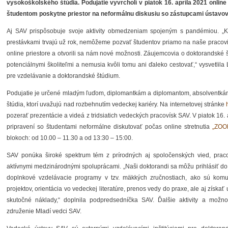
vysokoškolského štúdia. Podujatie vyvrcholí v piatok 16. apríla 2021 online
študentom poskytne priestor na neformálnu diskusiu so zástupcami ústavov 
Aj SAV prispôsobuje svoje aktivity obmedzeniam spojeným s pandémiou. „
K
prestávkami trvajú už rok
,
nemôžeme pozvať študentov priamo na naše pracovisk
online priestore a otvorili sa nám nové možnosti
.
Z
áujemcovia o doktorandské 
potenciálnymi školiteľmi a nemusia kvôli tomu ani ďaleko cestovať,“
vysvetlila
pre vzdelávanie a doktorandské štúdium.
Podujatie je určené mladým ľuďom, diplomantkám a diplomantom, absolventká
štúdia, ktorí uvažujú nad rozbehnutím vedeckej kariéry. Na internetovej stránke
pozerať prezentácie a videá z tridsiatich vedeckých pracovísk SAV. V piatok 16
pripravení so študentami neformálne diskutovať počas online stretnutia
„
ZOO
blokoch: od 10.00 – 11.30 a od 13:30 – 15:00.
SAV ponúka široké spektrum tém z prírodných aj spoločenských vied, prac
aktívnymi medzinárodnými spoluprácami. „
Naši doktorandi sa môžu prihlásiť do
doplnkové vzdelávacie programy v tzv. mäkkých zručnostiach, ako sú komu
projektov, orientácia vo vedeckej literatúre, prenos vedy do praxe, ale
aj získať
skutočné náklady
,“ doplnila podpredsedníčka SAV. Ďalšie aktivity a mož
združenie Mladí vedci SAV.