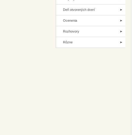
Deň otvorených dverí
Ocenenia
Rozhovory
Rôzne