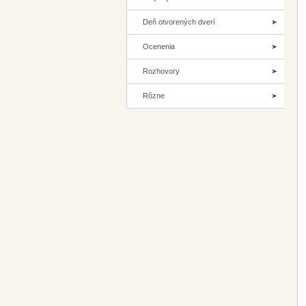
Deň otvorených dverí
Ocenenia
Rozhovory
Rôzne