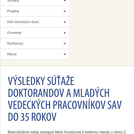
Výstavy
Projekty
Deň otvorených dverí
Ocenenia
Rozhovory
Rôzne
VÝSLEDKY SÚŤAŽE
DOKTORANDOV A MLADÝCH
VEDECKÝCH PRACOVNÍKOV SAV
DO 35 ROKOV
Blahoželáme našej kolegyni Márii Kováčovej k tretiemu miestu v rámci 2.