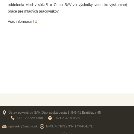
oddelenia vied v súťaži o Cenu SAV za výsledky vedecko-výskumnej
práce pre mladých pracovníkov.
Viac informácií
TU
.
Ústav polymérov SAV, Dúbravská cesta 9, 845 41 Bratislava 45
+421 2 3229 4308
+421 2 3229 4329
upolsekr@savba.sk
GPS: 48°10'12.3"N 17°04'04.7"E